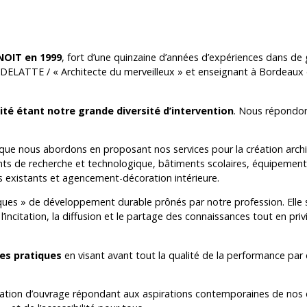
ENOIT en 1999
, fort d’une quinzaine d’années d’expériences dans de 
NDELATTE / « Architecte du merveilleux » et enseignant à Bordeau
lité étant notre grande diversité d’intervention
. Nous répondon
ue nous abordons en proposant nos services pour la création archi
timents de recherche et technologique, bâtiments scolaires, équipeme
s existants et agencement-décoration intérieure.
ues » de développement durable prônés par notre profession. Elle s’i
’incitation, la diffusion et le partage des connaissances tout en privi
es pratiques
en visant avant tout la qualité de la performance par
éation d’ouvrage répondant aux aspirations contemporaines de nos clie