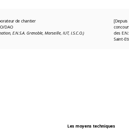
borateur de chantier
[Depuis 
CAO/DAO
concour
ation, E.N.S.A. Grenoble, Marseille, IUT, I.S.C.O.)
des E.N.
Saint-Et
Les moyens techniques