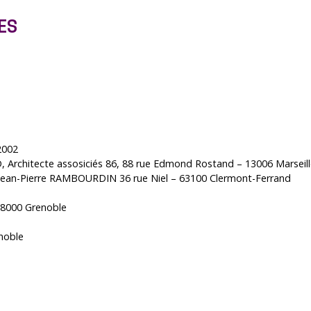
ES
 2002
 Architecte assosiciés 86, 88 rue Edmond Rostand – 13006 Marseil
Jean-Pierre RAMBOURDIN 36 rue Niel – 63100 Clermont-Ferrand
 38000 Grenoble
noble