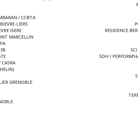
BARAN / CCBTA
IEVRE-LIERS
P
VRE ISERE
RESIDENCE BE
INT MARCELLIN
CFA
G38
SCI
G73
SDH / PERFORM’H
/ CASRA
HELIN)
S
LIER GRENOBLE
TER
ENOBLE