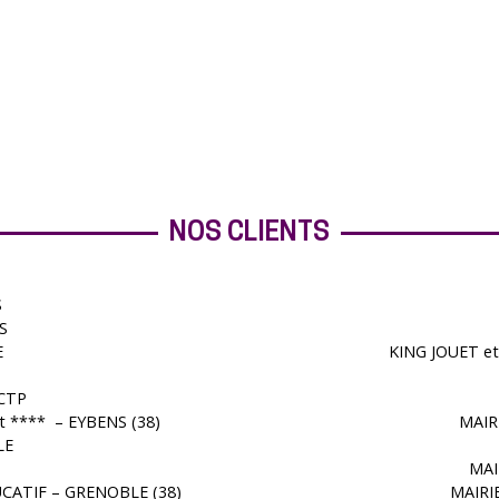
NOS CLIENTS
S
S
E
KING JOUET e
CTP
 **** – EYBENS (38)
MAIR
LE
MAI
CATIF – GRENOBLE (38)
MAIRI