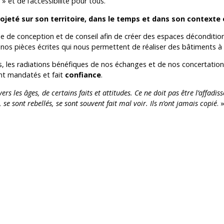
» et de l’accessibilité pour tous.
rojeté sur son territoire, dans le temps et dans son context
e de conception et de conseil afin de créer des espaces déconditionn
os pièces écrites qui nous permettent de réaliser des bâtiments à 
ns, les radiations bénéfiques de nos échanges et de nos concertatio
ont mandatés et fait
confiance
.
vers les âges, de certains faits et attitudes. Ce ne doit pas être l’affad
, se sont rebellés, se sont souvent fait mal voir. Ils n’ont jamais copié
. 